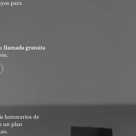
uyos para
na
llamada gratuita
ión.
s honorarios de
n un plan
zo.